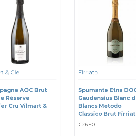
t & Cie
Firriato
pagne AOC Brut
Spumante Etna DO
e Rèserve
Gaudensius Blanc d
er Cru Vilmart &
Blancs Metodo
Classico Brut Firria
€
26.90