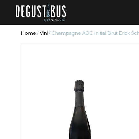
Home
/
Vini
/ Champagne AOC Initial Brut Erick Sc