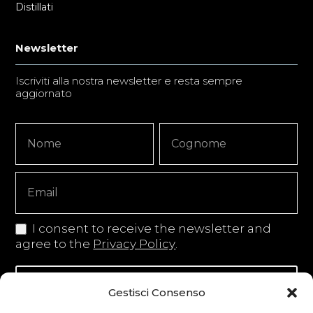
Distillati
Newsletter
Iscriviti alla nostra newsletter e resta sempre
aggiornato
Newsletter
Nome
Nome
Signup
Copy
I consent to receive the newsletter and
agree to the
Privacy Policy
.
Iscriviti alla newsletter
Gestisci Consenso