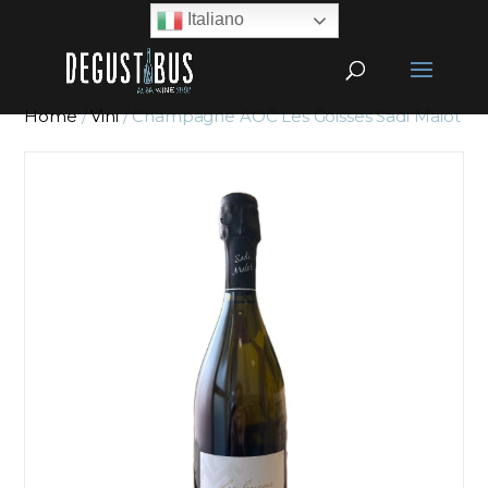
Italiano
Home
/
Vini
/ Champagne AOC Les Goisses Sadi Malot