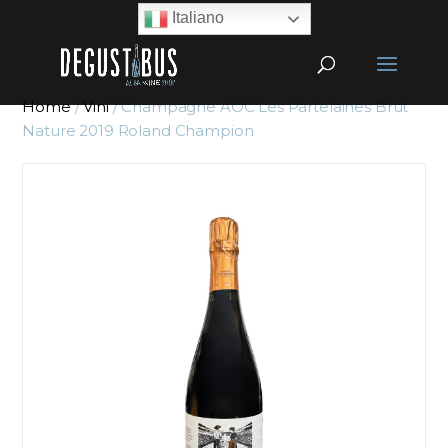
Italiano
Home
/
Vini
/ Champagne AOC Les Partelaines Brut
Nature 2019 Roland Champion