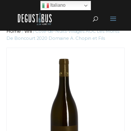
Italiano
Home
/
Vini
/ Côte-de-Nuits-Villages AOC Les Monts
De Boncourt 2020 Domaine A. Chopin et Fils