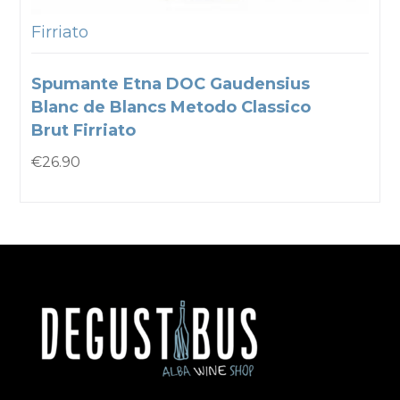
Firriato
Spumante Etna DOC Gaudensius
Blanc de Blancs Metodo Classico
Brut Firriato
€
26.90