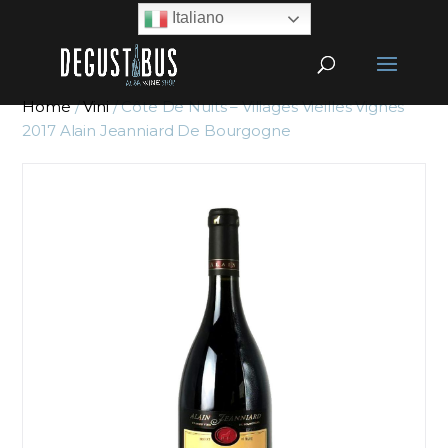
Italiano
Home
/
Vini
/ Côte De Nuits – Villages Vieilles Vignes
2017 Alain Jeanniard De Bourgogne