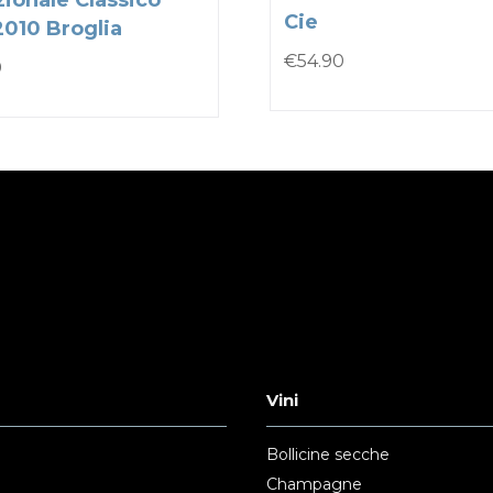
zionale Classico
Cie
2010 Broglia
€
54.90
0
Vini
Bollicine secche
Champagne