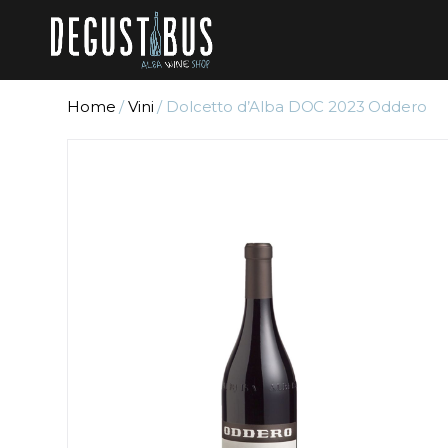
Home
/
Vini
/ Dolcetto d’Alba DOC 2023 Oddero