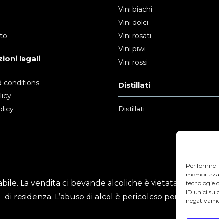
Vini biachi
Vini dolci
nto
Vini rosati
Vini piwi
ioni legali
Vini rossi
 conditions
Distillati
licy
licy
Distillati
Per fornire 
memorizzare 
ile. La vendita di bevande alcoliche è vietata ai minori
tecnologie 
ID unici su 
di residenza. L’abuso di alcol è pericoloso per la salute.
negativamen