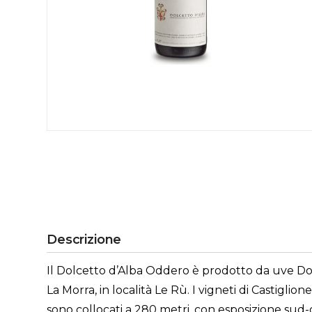
Descrizione
Il Dolcetto d’Alba Oddero è prodotto da uve Dol
La Morra, in località Le Rù. I vigneti di Castigli
sono collocati a 280 metri, con esposizione sud-o