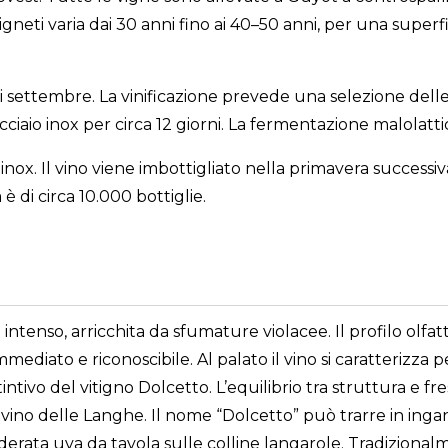
igneti varia dai 30 anni fino ai 40–50 anni, per una superfi
 settembre. La vinificazione prevede una selezione delle
cciaio inox per circa 12 giorni. La fermentazione malolat
inox. Il vino viene imbottigliato nella primavera success
è di circa 10.000 bottiglie.
ntenso, arricchita da sfumature violacee. Il profilo olfatt
mediato e riconoscibile. Al palato il vino si caratterizza
tivo del vitigno Dolcetto. L’equilibrio tra struttura e f
o vino delle Langhe. Il nome “Dolcetto” può trarre in ingan
derata uva da tavola sulle colline langarole. Tradizional