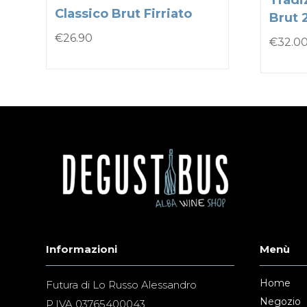
Tradi
Classico Brut Firriato
Brut 
€
26.90
€
32.0
Informazioni
Menù
Home
Futura di Lo Russo Alessandro
Negozio
P.IVA 03765400043