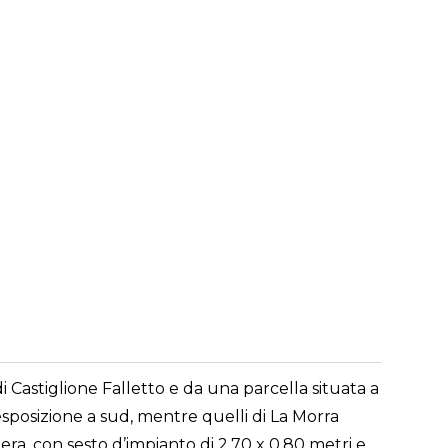
Castiglione Falletto e da una parcella situata a
n esposizione a sud, mentre quelli di La Morra
era, con sesto d’impianto di 2,70 x 0,80 metri e