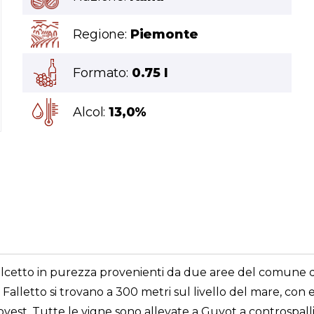
Regione:
Piemonte
Formato:
0.75 l
Alcol:
13,0%
cetto in purezza provenienti da due aree del comune di 
one Falletto si trovano a 300 metri sul livello del mare, co
vest. Tutte le vigne sono allevate a Guyot a controspalli