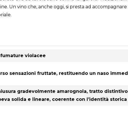
 alpine. Un vino che, anche oggi, si presta ad accompagnare
riale.
 sfumature violacee
erso sensazioni fruttate, restituendo un naso immed
iusura gradevolmente amarognola, tratto distintivo d
eva solida e lineare, coerente con l’identità storic