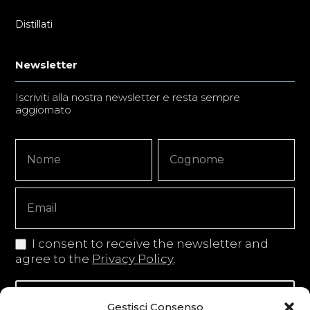
Distillati
Newsletter
Iscriviti alla nostra newsletter e resta sempre
aggiornato
Newsletter
Nome
Nome
Signup
Copy
I consent to receive the newsletter and
agree to the
Privacy Policy
.
Iscriviti alla newsletter
Gestisci Consenso