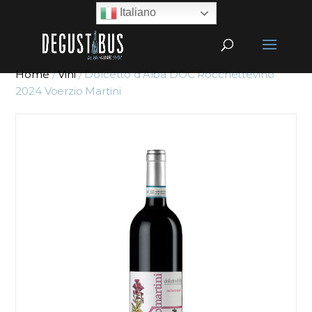
Italiano
Home
/
Vini
/ Dolcetto d’Alba DOC Rocchettevino
2024 Voerzio Martini