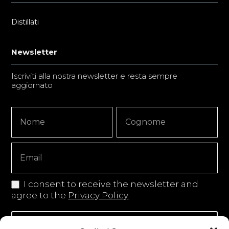
Distillati
Newsletter
Iscriviti alla nostra newsletter e resta sempre
aggiornato
Newsletter
Nome
Nome
Signup
Copy
I consent to receive the newsletter and
agree to the
Privacy Policy
.
Iscriviti alla newsletter