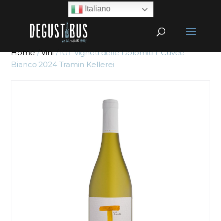
Italiano
Home
/
Vini
/ IGT Vigneti delle Dolomiti T Cuvéè
Bianco 2024 Tramin Kellerei