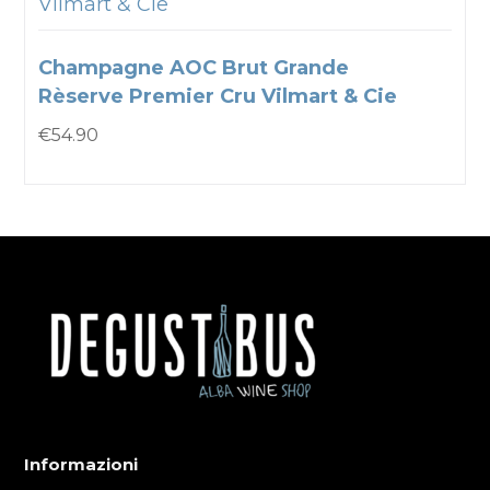
Vilmart & Cie
Champagne AOC Brut Grande
Rèserve Premier Cru Vilmart & Cie
€
54.90
Informazioni