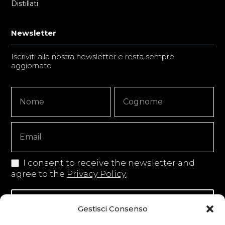
Distillati
Newsletter
Iscriviti alla nostra newsletter e resta sempre
aggiornato
Newsletter
Nome
Nome
Signup
Copy
I consent to receive the newsletter and
agree to the
Privacy Policy
.
Iscriviti alla newsletter
Gestisci Consenso