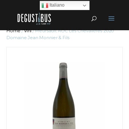
Italiano
Home
/
Vini
/ Meursault AOC Les Chevalières 2020
Domaine Jean Monnier & Fils