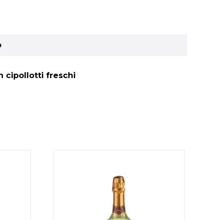
o
cipollotti freschi