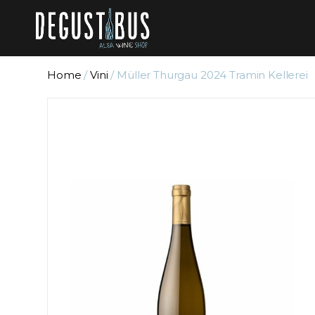
Home
/
Vini
/ Müller Thurgau 2024 Tramin Kellerei