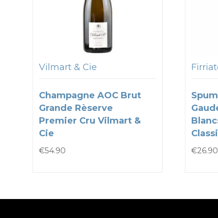
Vilmart & Cie
Firria
Champagne AOC Brut
Spum
Grande Rèserve
Gaude
Premier Cru Vilmart &
Blanc
Cie
Classi
€
54.90
€
26.90