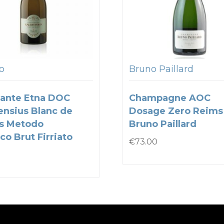
to
Bruno Paillard
ante Etna DOC
Champagne AOC
nsius Blanc de
Dosage Zero Reims
s Metodo
Bruno Paillard
co Brut Firriato
€
73.00