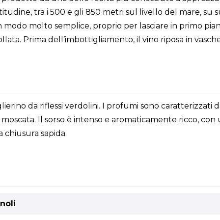
titudine, tra i 500 e gli 850 metri sul livello del mare, s
 in modo molto semplice, proprio per lasciare in primo pia
lata. Prima dell’imbottigliamento, il vino riposa in vasche
erino da riflessi verdolini. I profumi sono caratterizzati d
oscata. Il sorso è intenso e aromaticamente ricco, con u
a chiusura sapida
noli