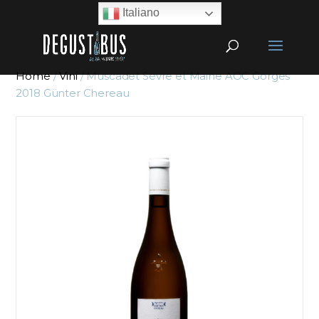
Italiano
Home
/
Vini
/ Muscadet Sèvre et Maine AOC Gorges
2018 Günter Chereau