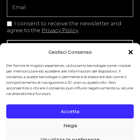
I consent to receive the newsletter and
agree to the
Privacy Policy
.
Iscriviti alla newsletter
Gestisci Consenso
Per fornire le migliori esperienze, utilizziamo tecnologie come i cookie
per memorizzare e/o accedere alle informazioni del dispositivo. Il
consenso a queste tecnologie ci permetterà di elaborare dati come il
Degustibus invita al consumo responsabile.
comportamento di navigazione o ID unici su questo sito. Non
acconsentire o ritirare il consenso può influire negativamente su alcune
La vendita di bevande alcoliche è vietata ai
caratteristiche e funzioni.
minori secondo la normativa vigente nel
Paese di residenza. L’abuso di alcol è
Accetta
pericoloso per la salute.
Nega
0
Visualizza le preferenze