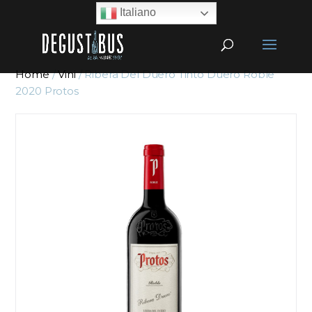
Italiano
Home
/
Vini
/ Ribera Del Duero Tinto Duero Roble
2020 Protos