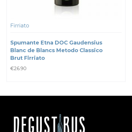
Firriato
Spumante Etna DOC Gaudensius
Blanc de Blancs Metodo Classico
Brut Firriato
€
26.90