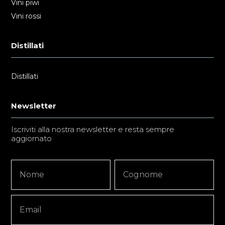
Vini piwi
Vini rossi
Distillati
Distillati
Newsletter
Iscriviti alla nostra newsletter e resta sempre
aggiornato
Newsletter
Nome
Nome
Signup
Copy