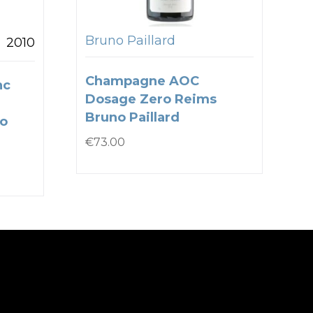
Bruno Paillard
2010
Champagne AOC
nc
Dosage Zero Reims
Bruno Paillard
co
€
73.00