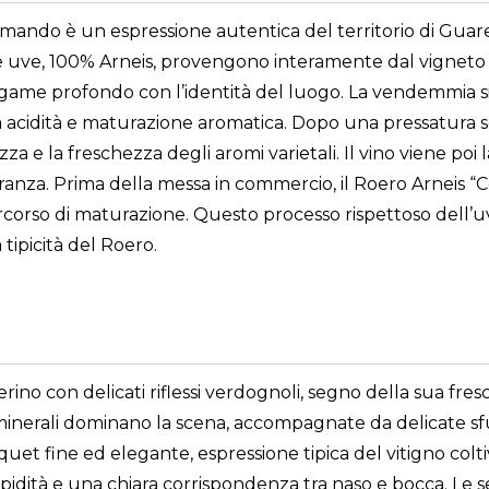
ando è un espressione autentica del territorio di Guaren
e uve, 100% Arneis, provengono interamente dal vigneto C
egame profondo con l’identità del luogo. La vendemmia s
ra acidità e maturazione aromatica. Dopo una pressatura s
ezza e la freschezza degli aromi varietali. Il vino viene po
anza. Prima della messa in commercio, il Roero Arneis “Cor
rcorso di maturazione. Questo processo rispettoso dell’u
 tipicità del Roero.
ierino con delicati riflessi verdognoli, segno della sua fre
e minerali dominano la scena, accompagnate da delicate sf
uquet fine ed elegante, espressione tipica del vitigno colti
pidità e una chiara corrispondenza tra naso e bocca. Le se