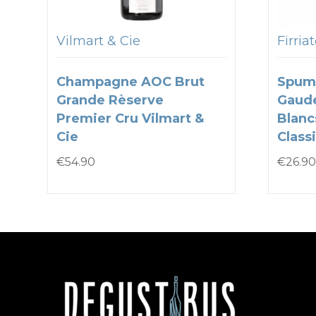
Vilmart & Cie
Firria
Champagne AOC Brut
Spum
Grande Rèserve
Gaude
Premier Cru Vilmart &
Blanc
Cie
Classi
€
54.90
€
26.90