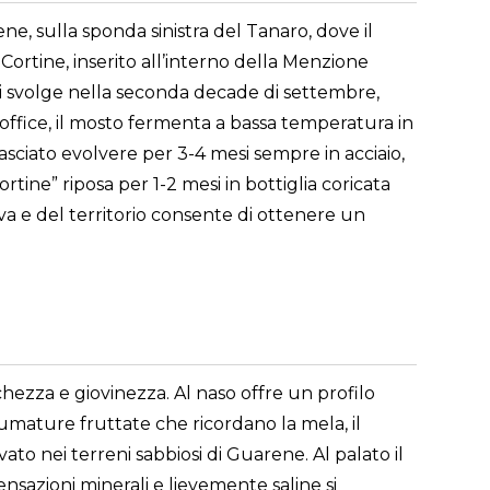
e, sulla sponda sinistra del Tanaro, dove il
ortine, inserito all’interno della Menzione
i svolge nella seconda decade di settembre,
office, il mosto fermenta a bassa temperatura in
i lasciato evolvere per 3-4 mesi sempre in acciaio,
tine” riposa per 1-2 mesi in bottiglia coricata
va e del territorio consente di ottenere un
schezza e giovinezza. Al naso offre un profilo
umature fruttate che ricordano la mela, il
vato nei terreni sabbiosi di Guarene. Al palato il
nsazioni minerali e lievemente saline si