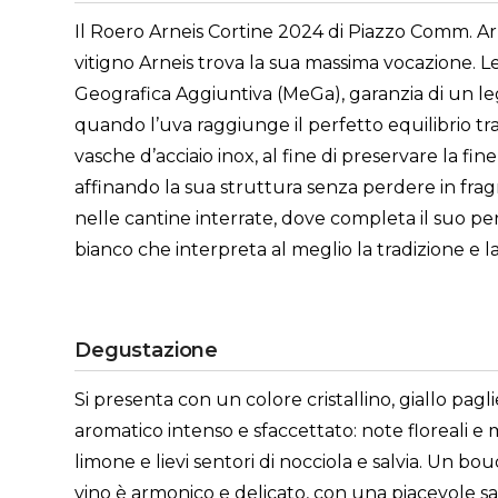
Il Roero Arneis Cortine 2024 di Piazzo Comm. Arm
vitigno Arneis trova la sua massima vocazione. L
Geografica Aggiuntiva (MeGa), garanzia di un l
quando l’uva raggiunge il perfetto equilibrio t
vasche d’acciaio inox, al fine di preservare la fin
affinando la sua struttura senza perdere in fragr
nelle cantine interrate, dove completa il suo pe
bianco che interpreta al meglio la tradizione e la
Degustazione
Si presenta con un colore cristallino, giallo pagl
aromatico intenso e sfaccettato: note floreali 
limone e lievi sentori di nocciola e salvia. Un bo
vino è armonico e delicato, con una piacevole sa