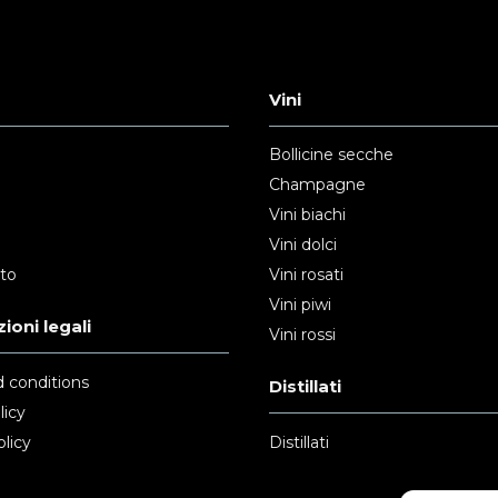
Vini
Bollicine secche
Champagne
Vini biachi
Vini dolci
nto
Vini rosati
Vini piwi
ioni legali
Vini rossi
 conditions
Distillati
licy
licy
Distillati