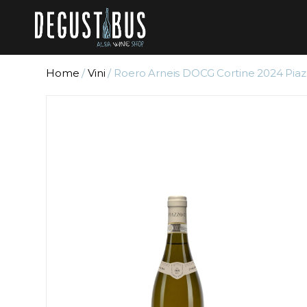
Home
/
Vini
/ Roero Arneis DOCG Cortine 2024 Pi