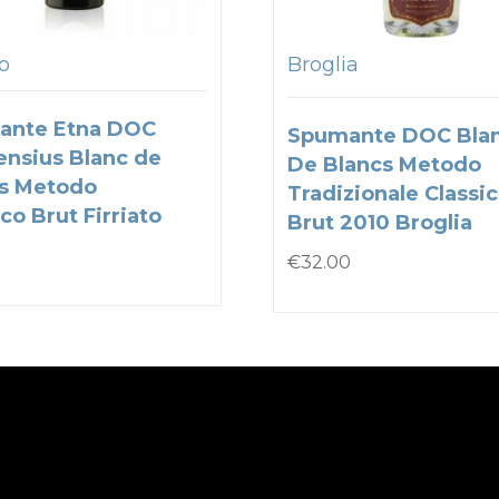
to
Broglia
ante Etna DOC
Spumante DOC Bla
nsius Blanc de
De Blancs Metodo
s Metodo
Tradizionale Classi
co Brut Firriato
Brut 2010 Broglia
€
32.00