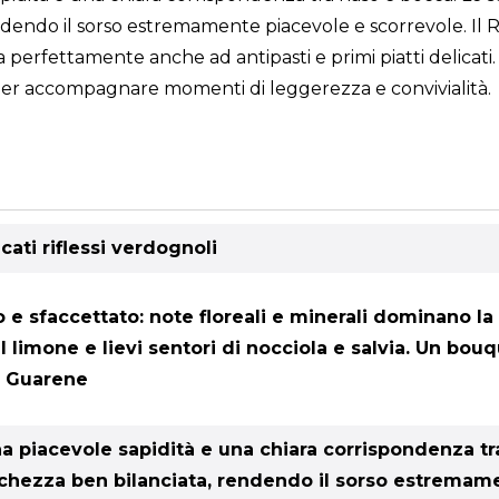
endo il sorso estremamente piacevole e scorrevole. Il R
a perfettamente anche ad antipasti e primi piatti delicati
o per accompagnare momenti di leggerezza e convivialità.
icati riflessi verdognoli
o e sfaccettato: note floreali e minerali dominano 
l limone e lievi sentori di nocciola e salvia. Un bou
di Guarene
na piacevole sapidità e una chiara corrispondenza tr
schezza ben bilanciata, rendendo il sorso estremam