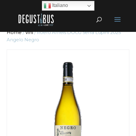
Italiano
Home
/
Vini
/ Roero Arneis DOCG Serra Lupini 2025
Angelo Negro