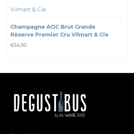
Vilmart & Cie
Champagne AOC Brut Grande
Rèserve Premier Cru Vilmart & Cie
€
54.90