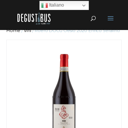
Italiano
Home
/
Vini
/ Roero DOCG Oesio 2020 Enrico Serafino