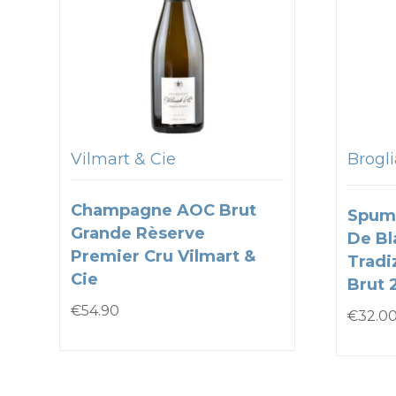
Vilmart & Cie
Brogli
Champagne AOC Brut
Spum
Grande Rèserve
De Bl
Premier Cru Vilmart &
Tradi
Cie
Brut 
€
54.90
€
32.0