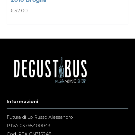
2010 Broglia
€
32.00
Informazioni
Futura di Lo Russo Alessandro
P.IVA 03765400043
Cod. REA CN315248