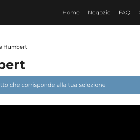
Home
Negozio
FAQ
de Humbert
bert
to che corrisponde alla tua selezione.