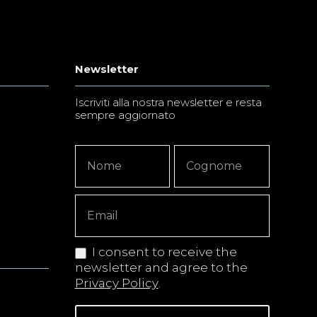
Newsletter
Iscriviti alla nostra newsletter e resta
sempre aggiornato
Newsletter
Nome
Nome
Signup
Copy
I consent to receive the
newsletter and agree to the
Privacy Policy
.