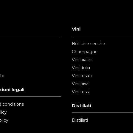
Vini
Bollicine secche
Champagne
Vini biachi
Vini dolci
nto
Vini rosati
Vini piwi
ioni legali
Vini rossi
 conditions
Distillati
licy
licy
Distillati