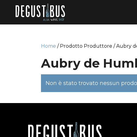
Home
/ Prodotto Produttore / Aubry 
Aubry de Hum
Non è stato trovato nessun prodot