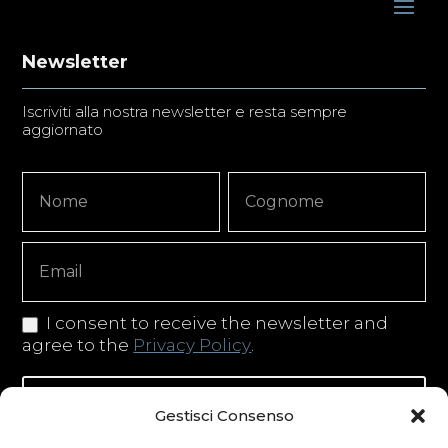
Newsletter
Iscriviti alla nostra newsletter e resta sempre
aggiornato
Newsletter
Nome
Nome
Signup
Copy
I consent to receive the newsletter and
agree to the
Privacy Policy
.
Iscriviti alla newsletter
Gestisci Consenso