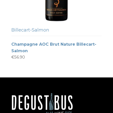
Billecart-Salmon
Champagne AOC Brut Nature Billecart-
Salmon
€
56.90