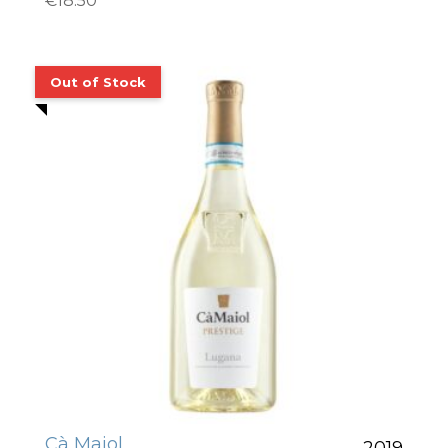
€
18.50
Cà Maiol
2019