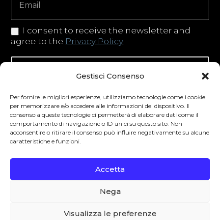
I consent to receive the newsletter and
agree to the
Privacy Policy
.
Iscriviti alla newsletter
Gestisci Consenso
Per fornire le migliori esperienze, utilizziamo tecnologie come i cookie
per memorizzare e/o accedere alle informazioni del dispositivo. Il
consenso a queste tecnologie ci permetterà di elaborare dati come il
Degustibus invita al consumo responsabile.
comportamento di navigazione o ID unici su questo sito. Non
acconsentire o ritirare il consenso può influire negativamente su alcune
La vendita di bevande alcoliche è vietata ai
caratteristiche e funzioni.
minori secondo la normativa vigente nel
Paese di residenza. L’abuso di alcol è
Accetta
pericoloso per la salute.
Nega
0
Visualizza le preferenze