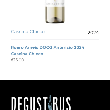
Cascina Chicco
2024
Roero Arneis DOCG Anterisio 2024
Cascina Chicco
€
13.00