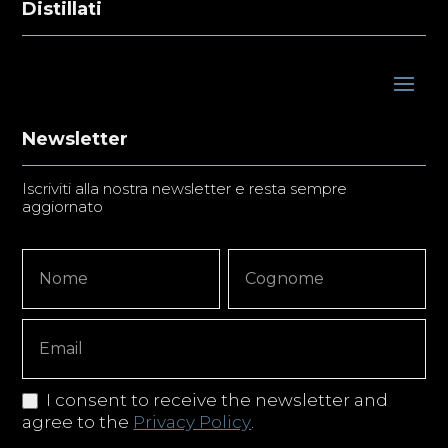
Distillati
Newsletter
Iscriviti alla nostra newsletter e resta sempre
aggiornato
Newsletter
Nome
Nome
Signup
Copy
I consent to receive the newsletter and
agree to the
Privacy Policy
.