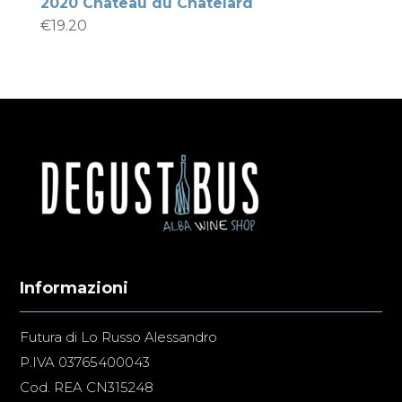
2020 Chàteau du Chàtelard
€
19.20
Informazioni
Futura di Lo Russo Alessandro
P.IVA 03765400043
Cod. REA CN315248