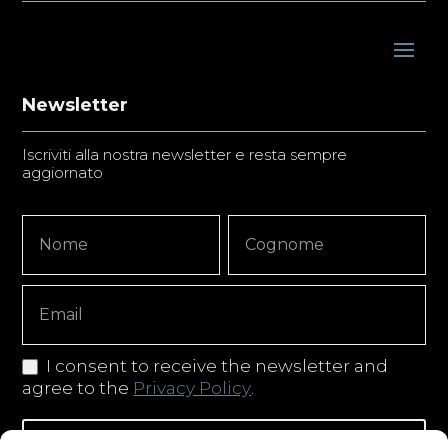
Newsletter
Iscriviti alla nostra newsletter e resta sempre
aggiornato
Newsletter
Nome
Nome
Signup
Copy
I consent to receive the newsletter and
agree to the
Privacy Policy
.