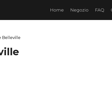
Home
Negozio
FAQ
Belleville
ille