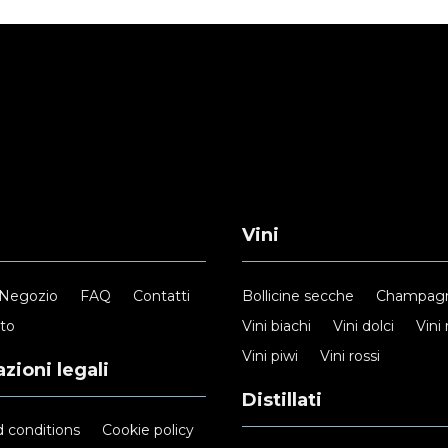
Vini
Negozio
FAQ
Contatti
Bollicine secche
Champag
nto
Vini biachi
Vini dolci
Vini 
Vini piwi
Vini rossi
zioni legali
Distillati
 conditions
Cookie policy