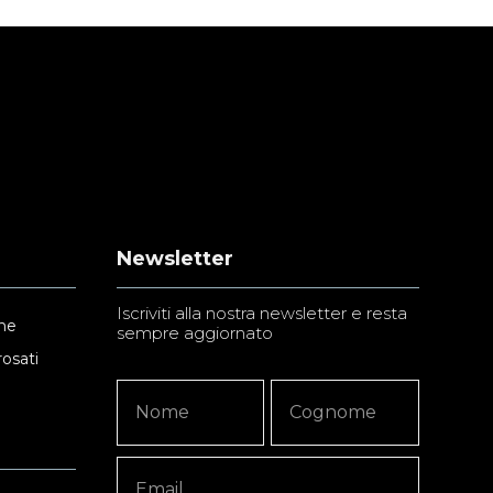
Newsletter
Iscriviti alla nostra newsletter e resta
ne
sempre aggiornato
rosati
Newsletter
Nome
Nome
Signup
Copy