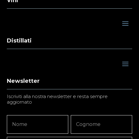
Vini
Distillati
Newsletter
Iscriviti alla nostra newsletter e resta sempre
aggiornato
Newsletter
Nome
Nome
Signup
Copy