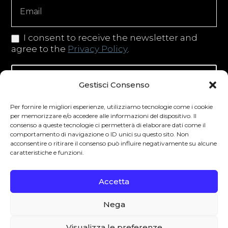
I consent to receive the newsletter and
agree to the
Privacy Policy
.
Iscriviti alla newsletter
Gestisci Consenso
Per fornire le migliori esperienze, utilizziamo tecnologie come i cookie
per memorizzare e/o accedere alle informazioni del dispositivo. Il
consenso a queste tecnologie ci permetterà di elaborare dati come il
Degustibus invita al consumo responsabile.
comportamento di navigazione o ID unici su questo sito. Non
acconsentire o ritirare il consenso può influire negativamente su alcune
La vendita di bevande alcoliche è vietata ai
caratteristiche e funzioni.
minori secondo la normativa vigente nel
Paese di residenza. L’abuso di alcol è
Accetta
pericoloso per la salute.
Nega
0
Visualizza le preferenze