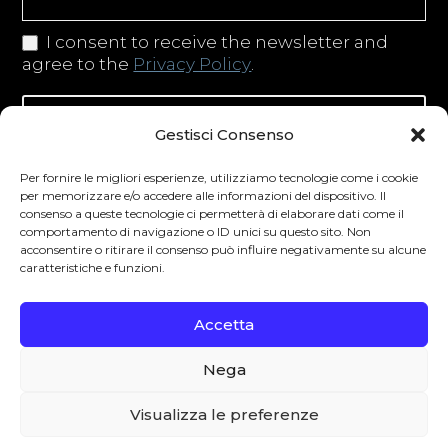
I consent to receive the newsletter and
agree to the
Privacy Policy
.
Iscriviti alla newsletter
Gestisci Consenso
Per fornire le migliori esperienze, utilizziamo tecnologie come i cookie
per memorizzare e/o accedere alle informazioni del dispositivo. Il
consenso a queste tecnologie ci permetterà di elaborare dati come il
Degustibus invita al consumo responsabile.
comportamento di navigazione o ID unici su questo sito. Non
La vendita di bevande alcoliche è vietata ai
acconsentire o ritirare il consenso può influire negativamente su alcune
caratteristiche e funzioni.
minori secondo la normativa vigente nel
Paese di residenza. L’abuso di alcol è
Accetta
pericoloso per la salute.
Nega
0
Visualizza le preferenze