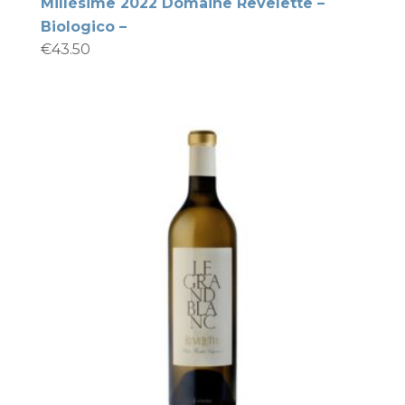
Millésime 2022 Domaine Revelette –
Biologico –
€
43.50