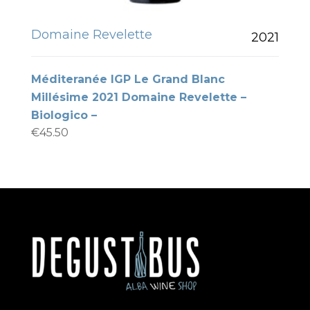
Domaine Revelette
2021
Méditeranée IGP Le Grand Blanc
Millésime 2021 Domaine Revelette –
Biologico –
€
45.50