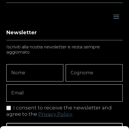
Newsletter
Iscriviti alla nostra newsletter e resta sempre
aggiornato
Newsletter
Nome
Nome
Signup
Copy
I consent to receive the newsletter and
agree to the
Privacy Policy
.