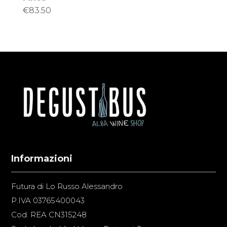
€
83.50
Informazioni
Futura di Lo Russo Alessandro
P.IVA 03765400043
Cod. REA CN315248