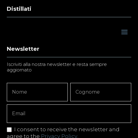
Distillati
Newsletter
Iscriviti alla nostra newsletter e resta sempre
aggiornato
Newsletter
Nome
Nome
Signup
Copy
I consent to receive the newsletter and
agree to the
Privacy Policy
.