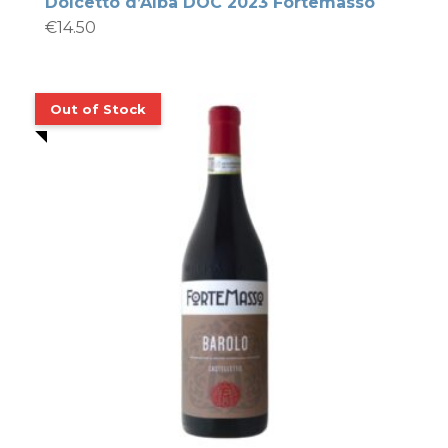
Dolcetto d’Alba DOC 2023 Fortemasso
€
14.50