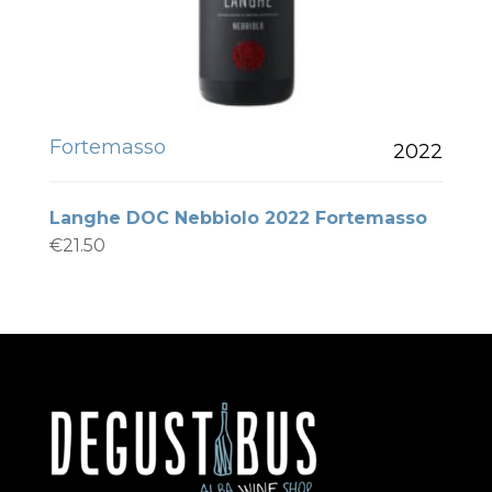
Fortemasso
2022
Langhe DOC Nebbiolo 2022 Fortemasso
€
21.50