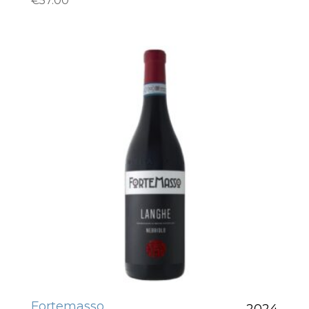
€
57.00
Fortemasso
2024