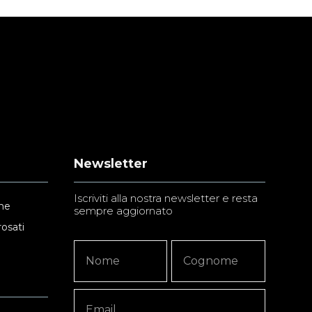
Newsletter
Iscriviti alla nostra newsletter e resta
ne
sempre aggiornato
rosati
Newsletter
Nome
Nome
Signup
Copy