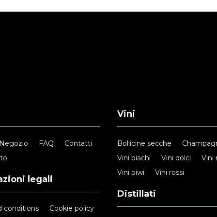
Vini
Negozio
FAQ
Contatti
Bollicine secche
Champag
nto
Vini biachi
Vini dolci
Vini 
Vini piwi
Vini rossi
zioni legali
Distillati
 conditions
Cookie policy