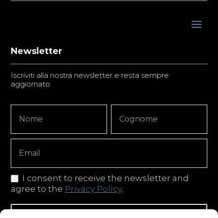
Newsletter
Iscriviti alla nostra newsletter e resta sempre
aggiornato
Newsletter
Nome
Nome
Signup
Copy
I consent to receive the newsletter and
agree to the
Privacy Policy
.