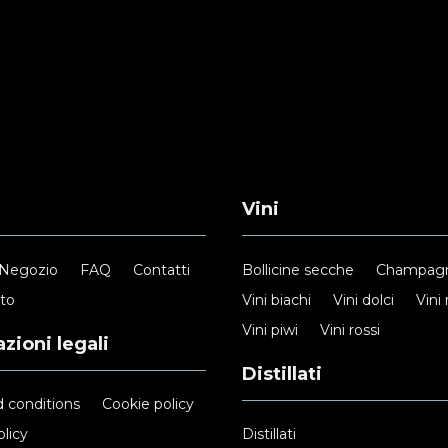
Vini
Negozio
FAQ
Contatti
Bollicine secche
Champag
nto
Vini biachi
Vini dolci
Vini 
Vini piwi
Vini rossi
zioni legali
Distillati
 conditions
Cookie policy
licy
Distillati