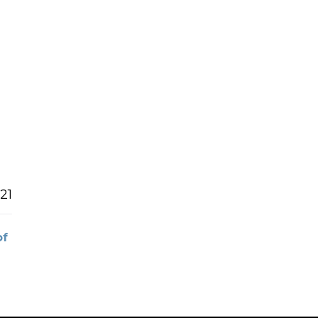
21
of