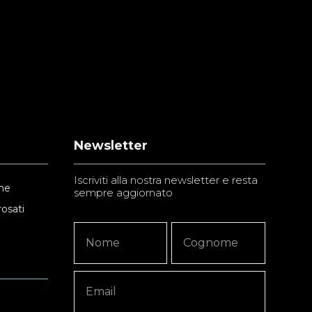
Newsletter
Iscriviti alla nostra newsletter e resta
ne
sempre aggiornato
rosati
Newsletter
Nome
Nome
Signup
Copy