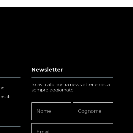
Newsletter
Iscriviti alla nostra newsletter e resta
ne
sempre aggiornato
rosati
Newsletter
Nome
Nome
Signup
Copy