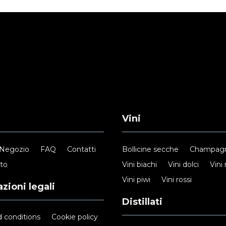
Vini
Negozio
FAQ
Contatti
Bollicine secche
Champag
nto
Vini biachi
Vini dolci
Vini 
Vini piwi
Vini rossi
zioni legali
Distillati
 conditions
Cookie policy