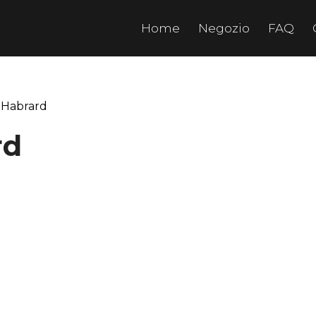
Home
Negozio
FAQ
 Habrard
rd