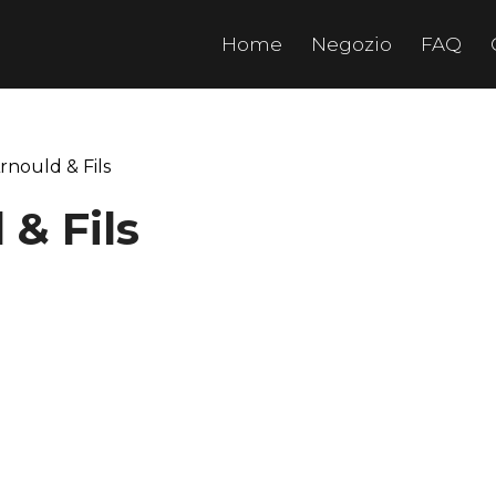
Home
Negozio
FAQ
rnould & Fils
 & Fils