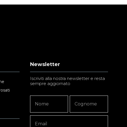
Newsletter
Iscriviti alla nostra newsletter e resta
ne
sempre aggiornato
rosati
Newsletter
Nome
Nome
Signup
Copy