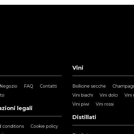
Vini
Negozio
FAQ
Contatti
Bollicine secche
Champag
nto
Vini biachi
Vini dolci
Vini 
Vini piwi
Vini rossi
zioni legali
Distillati
 conditions
Cookie policy