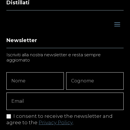
Distillati
Newsletter
Iscriviti alla nostra newsletter e resta sempre
aggiornato
Newsletter
Nome
Nome
Signup
Copy
I consent to receive the newsletter and
agree to the
Privacy Policy
.