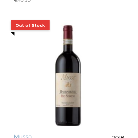
€
49.50
Musso
2018