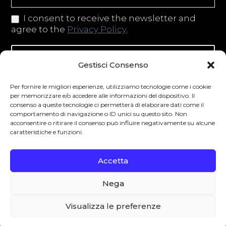
I consent to receive the newsletter and
agree to the
Privacy Policy
.
Iscriviti alla newsletter
Gestisci Consenso
Per fornire le migliori esperienze, utilizziamo tecnologie come i cookie
per memorizzare e/o accedere alle informazioni del dispositivo. Il
consenso a queste tecnologie ci permetterà di elaborare dati come il
Degustibus invita al consumo responsabile.
comportamento di navigazione o ID unici su questo sito. Non
acconsentire o ritirare il consenso può influire negativamente su alcune
La vendita di bevande alcoliche è vietata ai
caratteristiche e funzioni.
minori secondo la normativa vigente nel
Paese di residenza. L’abuso di alcol è
Accetta
pericoloso per la salute.
Nega
0
Visualizza le preferenze