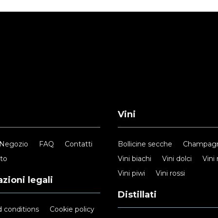
Vini
Negozio
FAQ
Contatti
Bollicine secche
Champag
nto
Vini biachi
Vini dolci
Vini 
Vini piwi
Vini rossi
zioni legali
Distillati
 conditions
Cookie policy