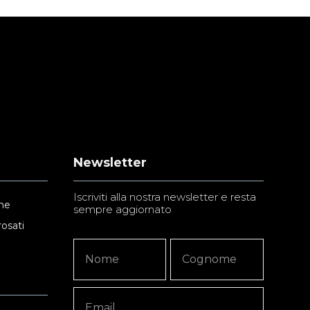
Newsletter
Iscriviti alla nostra newsletter e resta
ne
sempre aggiornato
rosati
Newsletter
Nome
Nome
Signup
Copy