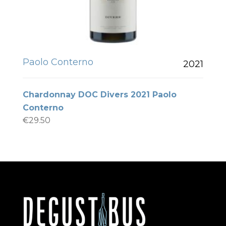
Paolo Conterno
2021
Chardonnay DOC Divers 2021 Paolo
Conterno
€
29.50