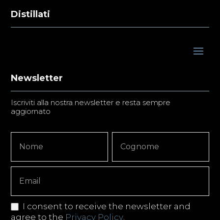
Distillati
Newsletter
Iscriviti alla nostra newsletter e resta sempre
aggiornato
Newsletter
Nome
Nome
Signup
Copy
I consent to receive the newsletter and
agree to the
Privacy Policy
.