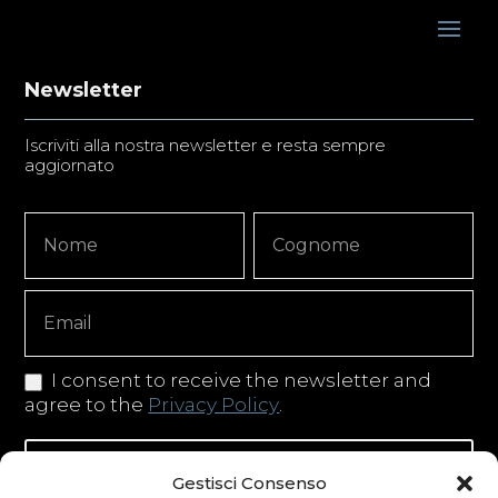
Newsletter
Iscriviti alla nostra newsletter e resta sempre
aggiornato
Newsletter
Nome
Nome
Signup
Copy
I consent to receive the newsletter and
agree to the
Privacy Policy
.
Iscriviti alla newsletter
Gestisci Consenso