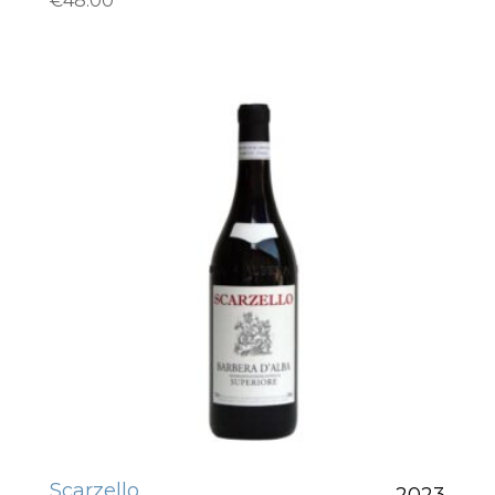
€
48.00
Scarzello
2023