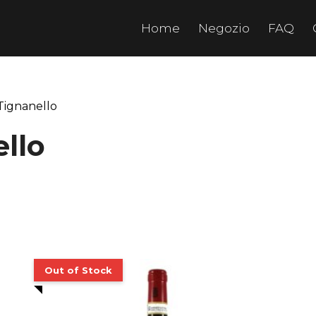
Home
Negozio
FAQ
Tignanello
llo