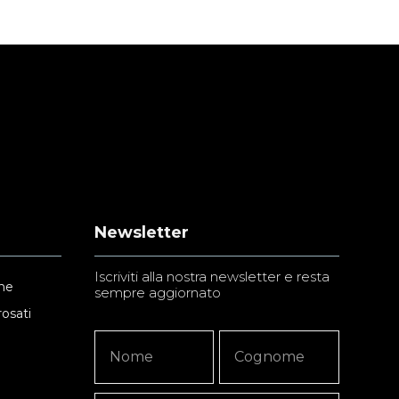
Newsletter
Iscriviti alla nostra newsletter e resta
ne
sempre aggiornato
rosati
Newsletter
Nome
Nome
Signup
Copy