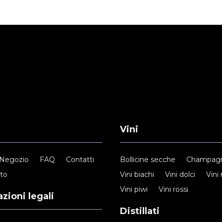
Vini
Negozio
FAQ
Contatti
Bollicine secche
Champag
nto
Vini biachi
Vini dolci
Vini 
Vini piwi
Vini rossi
zioni legali
Distillati