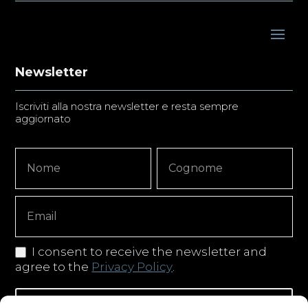
Newsletter
Iscriviti alla nostra newsletter e resta sempre
aggiornato
Newsletter
Nome
Nome
Signup
Copy
I consent to receive the newsletter and
agree to the
Privacy Policy
.