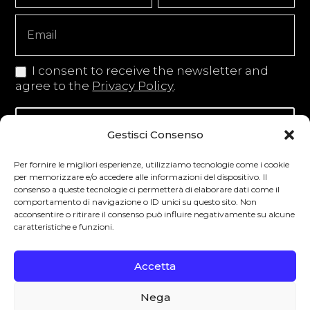
Copy
I consent to receive the newsletter and
agree to the
Privacy Policy
.
Iscriviti alla newsletter
Gestisci Consenso
Per fornire le migliori esperienze, utilizziamo tecnologie come i cookie
per memorizzare e/o accedere alle informazioni del dispositivo. Il
consenso a queste tecnologie ci permetterà di elaborare dati come il
Degustibus invita al consumo responsabile.
comportamento di navigazione o ID unici su questo sito. Non
acconsentire o ritirare il consenso può influire negativamente su alcune
La vendita di bevande alcoliche è vietata ai
caratteristiche e funzioni.
minori secondo la normativa vigente nel
Paese di residenza. L’abuso di alcol è
Accetta
pericoloso per la salute.
Nega
0