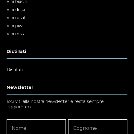
Vini biachi
Vini dolci
Vini rosati
Vini piwi
Vini rossi
Distillati
Distillati
Newsletter
Iscriviti alla nostra newsletter e resta sempre
aggiornato
Newsletter
Nome
Nome
Signup