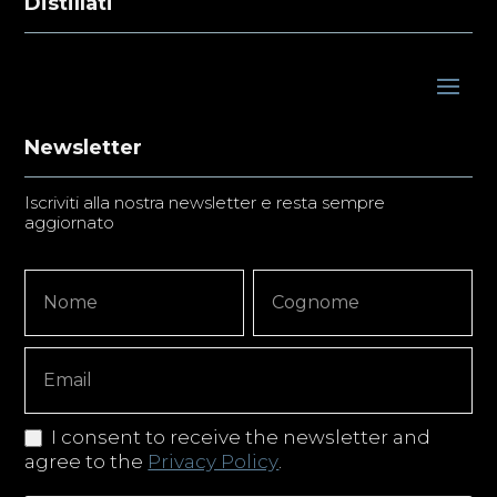
Distillati
Newsletter
Iscriviti alla nostra newsletter e resta sempre
aggiornato
Newsletter
Nome
Nome
Signup
Copy
I consent to receive the newsletter and
agree to the
Privacy Policy
.