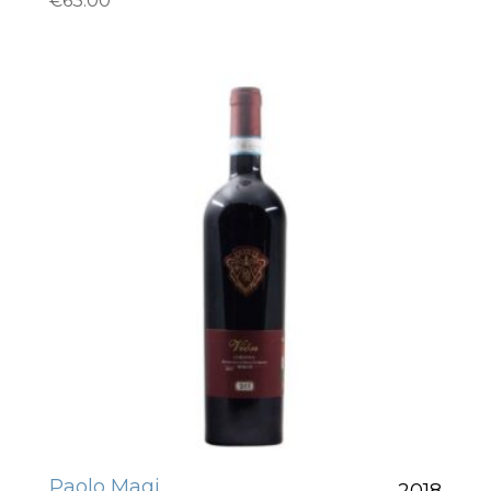
€
63.00
Paolo Magi
2018