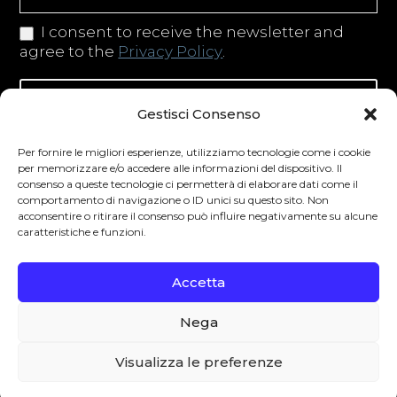
I consent to receive the newsletter and
agree to the
Privacy Policy
.
Iscriviti alla newsletter
Gestisci Consenso
Per fornire le migliori esperienze, utilizziamo tecnologie come i cookie
per memorizzare e/o accedere alle informazioni del dispositivo. Il
consenso a queste tecnologie ci permetterà di elaborare dati come il
Degustibus invita al consumo responsabile.
comportamento di navigazione o ID unici su questo sito. Non
acconsentire o ritirare il consenso può influire negativamente su alcune
La vendita di bevande alcoliche è vietata ai
caratteristiche e funzioni.
minori secondo la normativa vigente nel
Paese di residenza. L’abuso di alcol è
Accetta
pericoloso per la salute.
Nega
0
Visualizza le preferenze