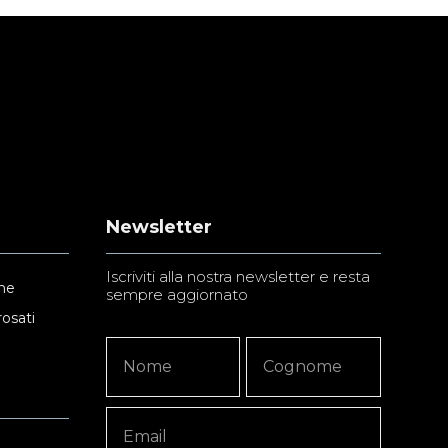
Newsletter
Iscriviti alla nostra newsletter e resta
ne
sempre aggiornato
rosati
Newsletter
Nome
Nome
Signup
Copy