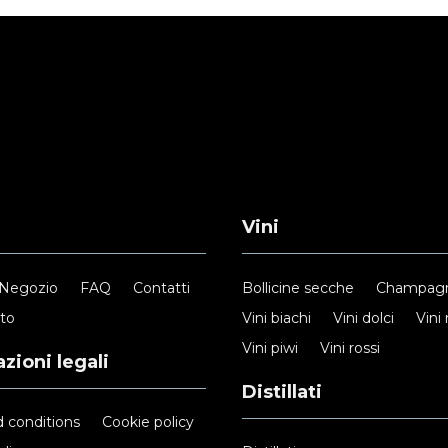
Vini
Negozio
FAQ
Contatti
Bollicine secche
Champag
nto
Vini biachi
Vini dolci
Vini 
Vini piwi
Vini rossi
zioni legali
Distillati
 conditions
Cookie policy