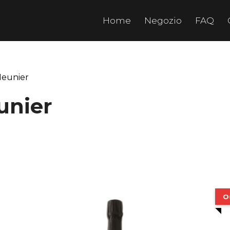
Home
Negozio
FAQ
Meunier
unier