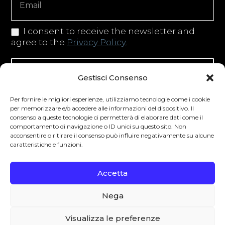
I consent to receive the newsletter and
agree to the
Privacy Policy
.
Iscriviti alla newsletter
Gestisci Consenso
Per fornire le migliori esperienze, utilizziamo tecnologie come i cookie
per memorizzare e/o accedere alle informazioni del dispositivo. Il
consenso a queste tecnologie ci permetterà di elaborare dati come il
Degustibus invita al consumo responsabile.
comportamento di navigazione o ID unici su questo sito. Non
acconsentire o ritirare il consenso può influire negativamente su alcune
La vendita di bevande alcoliche è vietata ai
caratteristiche e funzioni.
minori secondo la normativa vigente nel
Paese di residenza. L’abuso di alcol è
Accetta
pericoloso per la salute.
Nega
0
Visualizza le preferenze