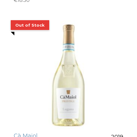
€
18.50
Cà Maiol
2019